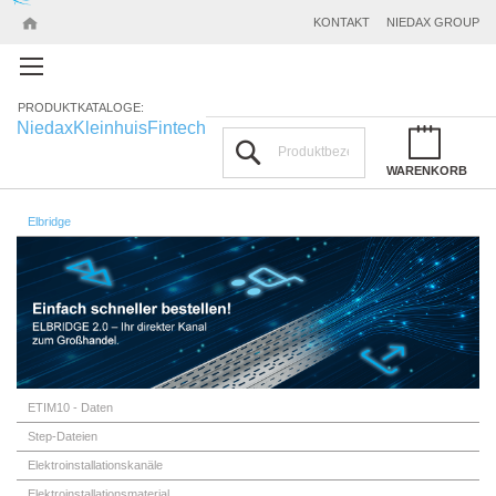
KONTAKT
NIEDAX GROUP
PRODUKTKATALOGE:
Niedax
Kleinhuis
Fintech
Suchen
WARENKORB
Elbridge
ETIM10 - Daten
Step-Dateien
Elektroinstallationskanäle
Elektroinstallationsmaterial