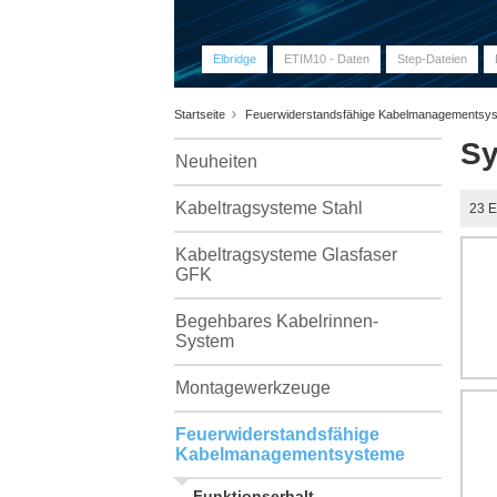
Elbridge
ETIM10 - Daten
Step-Dateien
Startseite
Feuerwiderstandsfähige Kabelmanagementsy
Sy
Neuheiten
Kabeltragsysteme Stahl
23
E
Kabeltragsysteme Glasfaser
GFK
Begehbares Kabelrinnen-
System
Montagewerkzeuge
Feuerwiderstandsfähige
Kabelmanagementsysteme
Funktionserhalt