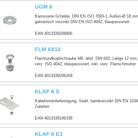
UGM 6
Karosserie-Scheibe, DIN EN ISO 7093-1, Außen-Ø 18 mm
galvanisch verzinkt DIN EN ISO 4042, blaupassiviert
EAN 4013339208906
FLM 6X12
Flachrundkopfschraube M6, ähnl. DIN 603, Länge 12 mm, 
verz. ISO 4042, blaupassiviert, inkl. verz. Flanschmutter
EAN 4013339206209
KLAF 6 S
Kabelrinnenbefestigung, Stahl, bandverzinkt DIN EN 10346
Zubehör
EAN 4013339146338
KLAF 6 E3