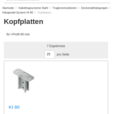
Startseite
Kabeltragsysteme Stahl
Tragkonstruktionen
Deckenabhängungen
Hängestiel-System HI 80
Kopfplatten
Kopfplatten
für I-Profil 80 mm
7
Ergebnisse
pro Seite
KI 80