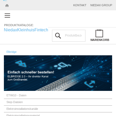
KONTAKT
NIEDAX GROUP
PRODUKTKATALOGE:
Niedax
Kleinhuis
Fintech
Suchen
WARENKORB
Elbridge
ETIM10 - Daten
Step-Dateien
Elektroinstallationskanäle
Elektroinstallationsmaterial