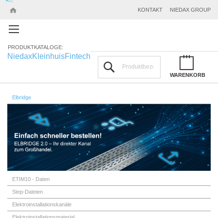
KONTAKT
NIEDAX GROUP
PRODUKTKATALOGE:
Niedax
Kleinhuis
Fintech
Suchen
WARENKORB
Elbridge
ETIM10 - Daten
Step-Dateien
Elektroinstallationskanäle
Elektroinstallationsmaterial