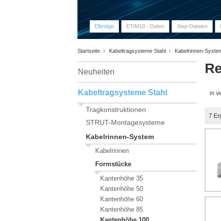
Elbridge
ETIM10 - Daten
Step-Dateien
Startseite
Kabeltragsysteme Stahl
Kabelrinnen-Syst
Re
Neuheiten
Kabeltragsysteme Stahl
in 
Tragkonstruktionen
7
Er
STRUT-Montagesysteme
Kabelrinnen-System
Kabelrinnen
Formstücke
Kantenhöhe 35
Kantenhöhe 50
Kantenhöhe 60
Kantenhöhe 85
Kantenhöhe 100