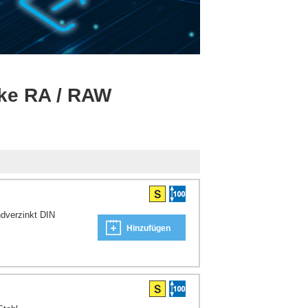
cke RA / RAW
dverzinkt DIN
Hinzufügen