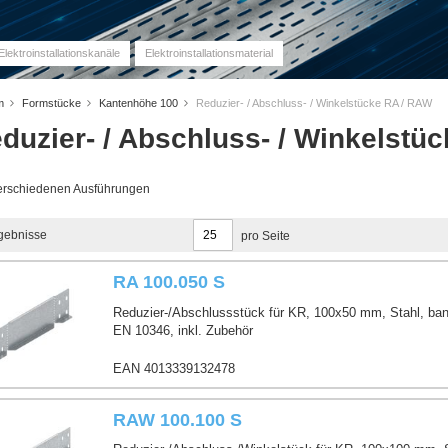
Elektroinstallationskanäle
Elektroinstallationsmaterial
em
Formstücke
Kantenhöhe 100
Reduzier- / Abschluss- / Winkelstücke RA / RAW
duzier- / Abschluss- / Winkelstü
verschiedenen Ausführungen
gebnisse
pro Seite
RA 100.050 S
Reduzier-/Abschlussstück für KR, 100x50 mm, Stahl, ban
EN 10346, inkl. Zubehör
EAN 4013339132478
RAW 100.100 S