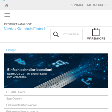
KONTAKT
NIEDAX GROUP
PRODUKTKATALOGE:
Niedax
Kleinhuis
Fintech
Suchen
WARENKORB
Elbridge
ETIM10 - Daten
Step-Dateien
Elektroinstallationskanäle
Elektroinstallationsmaterial