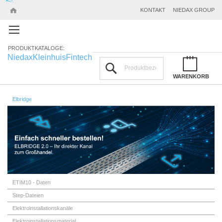
KONTAKT
NIEDAX GROUP
PRODUKTKATALOGE:
Niedax
Kleinhuis
Fintech
Suchen
WARENKORB
Elbridge
ETIM10 - Daten
Step-Dateien
Elektroinstallationskanäle
Elektroinstallationsmaterial