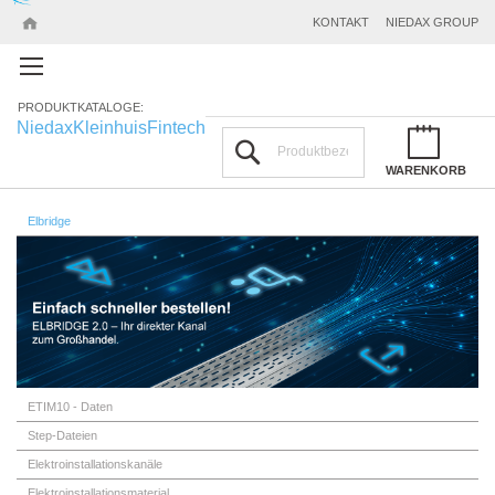
KONTAKT
NIEDAX GROUP
PRODUKTKATALOGE:
Niedax
Kleinhuis
Fintech
Suchen
WARENKORB
Elbridge
ETIM10 - Daten
Step-Dateien
Elektroinstallationskanäle
Elektroinstallationsmaterial