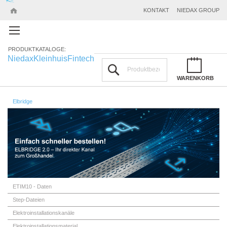
KONTAKT
NIEDAX GROUP
PRODUKTKATALOGE:
Niedax
Kleinhuis
Fintech
Suchen
WARENKORB
Elbridge
ETIM10 - Daten
Step-Dateien
Elektroinstallationskanäle
Elektroinstallationsmaterial