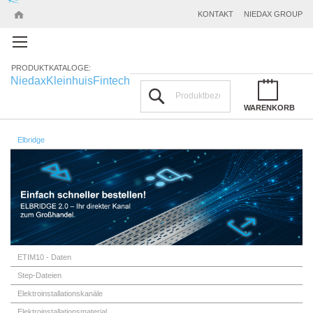
KONTAKT
NIEDAX GROUP
PRODUKTKATALOGE:
Niedax
Kleinhuis
Fintech
Suchen
WARENKORB
Elbridge
ETIM10 - Daten
Step-Dateien
Elektroinstallationskanäle
Elektroinstallationsmaterial