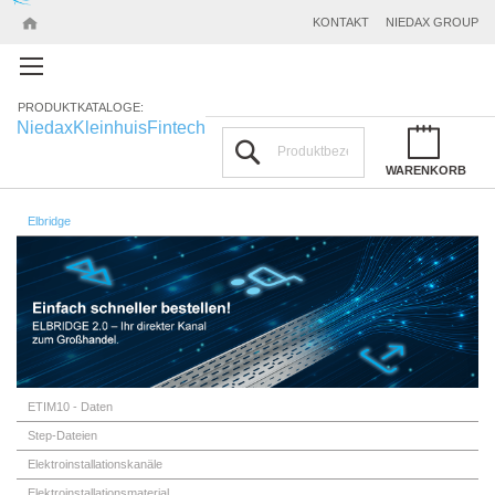
KONTAKT
NIEDAX GROUP
PRODUKTKATALOGE:
Niedax
Kleinhuis
Fintech
Suchen
WARENKORB
Elbridge
ETIM10 - Daten
Step-Dateien
Elektroinstallationskanäle
Elektroinstallationsmaterial