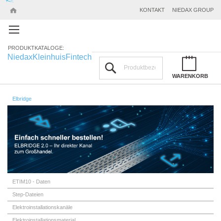
KONTAKT
NIEDAX GROUP
PRODUKTKATALOGE:
Niedax
Kleinhuis
Fintech
Suchen
WARENKORB
Elbridge
ETIM10 - Daten
Step-Dateien
Elektroinstallationskanäle
Elektroinstallationsmaterial