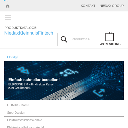
KONTAKT
NIEDAX GROUP
PRODUKTKATALOGE:
Niedax
Kleinhuis
Fintech
Suchen
WARENKORB
Elbridge
ETIM10 - Daten
Step-Dateien
Elektroinstallationskanäle
Elektroinstallationsmaterial