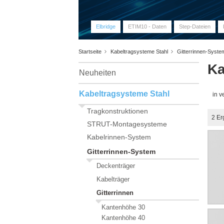
Elbridge
ETIM10 - Daten
Step-Dateien
Startseite
Kabeltragsysteme Stahl
Gitterrinnen-Syst
Ka
Neuheiten
Kabeltragsysteme Stahl
in v
Tragkonstruktionen
2
Er
STRUT-Montagesysteme
Kabelrinnen-System
Gitterrinnen-System
Deckenträger
Kabelträger
Gitterrinnen
Kantenhöhe 30
Kantenhöhe 40