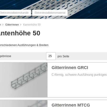
Elektroinstallationskanäle
Elektroinstallationsmaterial
em
Gitterrinnen
Kantenhöhe 50
ntenhöhe 50
erschiedenen Ausführungen & Breiten
gebnisse
pro Seite
Gitterrinnen GRCI
C-förmig, schwere Ausführung punktgesc
Gitterrinnen MTCG