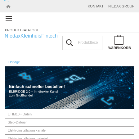
KONTAKT
NIEDAX GROUP
PRODUKTKATALOGE:
Niedax
Kleinhuis
Fintech
Suchen
WARENKORB
Elbridge
ETIM10 - Daten
Step-Dateien
Elektroinstallationskanäle
Elektroinstallationsmaterial