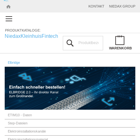
KONTAKT
NIEDAX GROUP
PRODUKTKATALOGE:
Niedax
Kleinhuis
Fintech
Suchen
WARENKORB
Elbridge
ETIM10 - Daten
Step-Dateien
Elektroinstallationskanäle
Elektroinstallationsmaterial