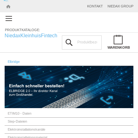
KONTAKT
NIEDAX GROUP
PRODUKTKATALOGE:
Niedax
Kleinhuis
Fintech
Suchen
WARENKORB
Elbridge
ETIM10 - Daten
Step-Dateien
Elektroinstallationskanäle
Elektroinstallationsmaterial