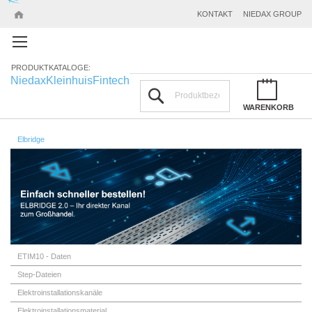
KONTAKT
NIEDAX GROUP
PRODUKTKATALOGE:
Niedax
Kleinhuis
Fintech
Suchen
WARENKORB
Elbridge
ETIM10 - Daten
Step-Dateien
Elektroinstallationskanäle
Elektroinstallationsmaterial