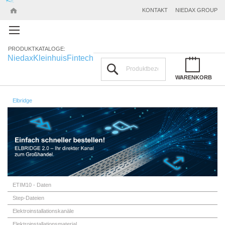
KONTAKT
NIEDAX GROUP
PRODUKTKATALOGE:
Niedax
Kleinhuis
Fintech
Suchen
WARENKORB
Elbridge
ETIM10 - Daten
Step-Dateien
Elektroinstallationskanäle
Elektroinstallationsmaterial