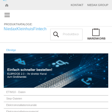
KONTAKT
NIEDAX GROUP
PRODUKTKATALOGE:
Niedax
Kleinhuis
Fintech
Suchen
WARENKORB
Elbridge
ETIM10 - Daten
Step-Dateien
Elektroinstallationskanäle
Elektroinstallationsmaterial