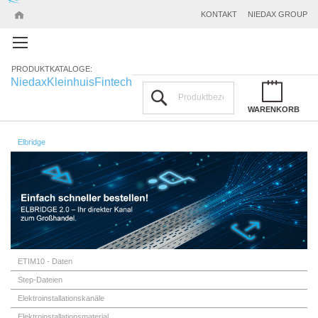
KONTAKT
NIEDAX GROUP
PRODUKTKATALOGE:
Niedax
Kleinhuis
Fintech
Suchen
WARENKORB
Elbridge
ETIM10 - Daten
Step-Dateien
Elektroinstallationskanäle
Elektroinstallationsmaterial