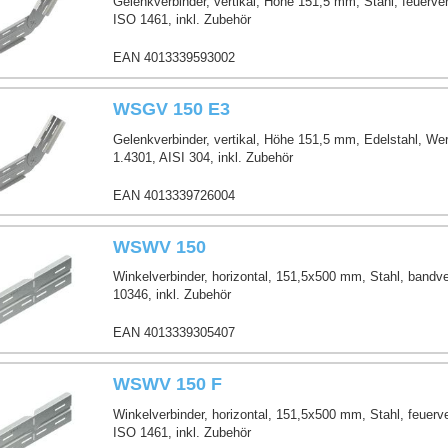
Gelenkverbinder, vertikal, Höhe 151,5 mm, Stahl, feuerve
ISO 1461, inkl. Zubehör
EAN 4013339593002
WSGV 150 E3
nen
er
Gelenkverbinder, vertikal, Höhe 151,5 mm, Edelstahl, Werk
abelrinnen
1.4301, AISI 304, inkl. Zubehör
belleiter
en
EAN 4013339726004
r
WSWV 150
 / WSWV
Winkelverbinder, horizontal, 151,5x500 mm, Stahl, bandv
10346, inkl. Zubehör
EAN 4013339305407
WSWV 150 F
Winkelverbinder, horizontal, 151,5x500 mm, Stahl, feuerv
ISO 1461, inkl. Zubehör