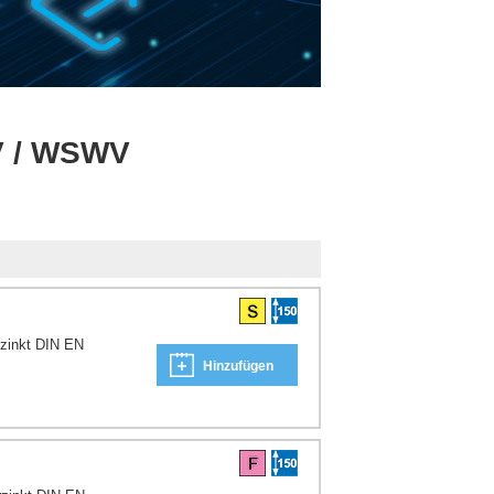
V / WSWV
rzinkt DIN EN
Hinzufügen