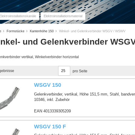
Elektroinstallationskanäle
Elektroinstallationsmaterial
me
Formstücke
Kantenhöhe 150
Winkel- und Gelenkverbinder WSGV / WSWV
nkel- und Gelenkverbinder WSG
nkverbinder vertikal, Winkelverbinder horizontal
gebnisse
pro Seite
WSGV 150
Gelenkverbinder, vertikal, Höhe 151,5 mm, Stahl, bandve
10346, inkl. Zubehör
EAN 4013339305209
WSGV 150 F