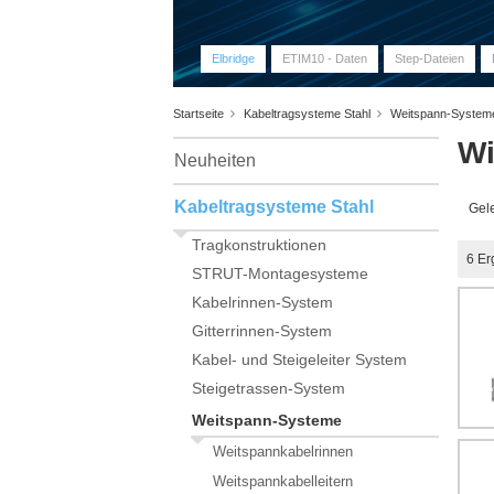
Elbridge
ETIM10 - Daten
Step-Dateien
Startseite
Kabeltragsysteme Stahl
Weitspann-Syste
Wi
Neuheiten
Kabeltragsysteme Stahl
Gele
Tragkonstruktionen
6
Er
STRUT-Montagesysteme
Kabelrinnen-System
Gitterrinnen-System
Kabel- und Steigeleiter System
Steigetrassen-System
Weitspann-Systeme
Weitspannkabelrinnen
Weitspannkabelleitern