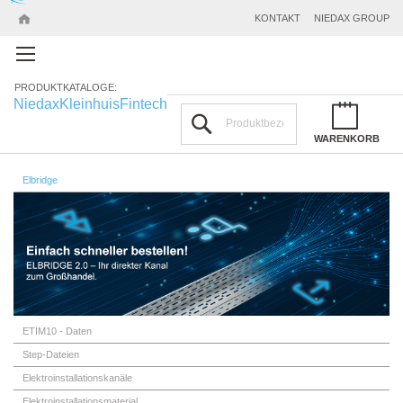
KONTAKT
NIEDAX GROUP
PRODUKTKATALOGE:
Niedax
Kleinhuis
Fintech
Suchen
WARENKORB
Elbridge
ETIM10 - Daten
Step-Dateien
Elektroinstallationskanäle
Elektroinstallationsmaterial