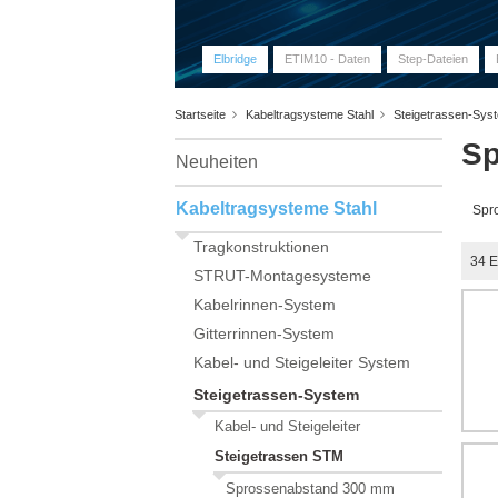
Elbridge
ETIM10 - Daten
Step-Dateien
Startseite
Kabeltragsysteme Stahl
Steigetrassen-Sy
Sp
Neuheiten
Kabeltragsysteme Stahl
Spro
Tragkonstruktionen
34
E
STRUT-Montagesysteme
Kabelrinnen-System
Gitterrinnen-System
Kabel- und Steigeleiter System
Steigetrassen-System
Kabel- und Steigeleiter
Steigetrassen STM
Sprossenabstand 300 mm