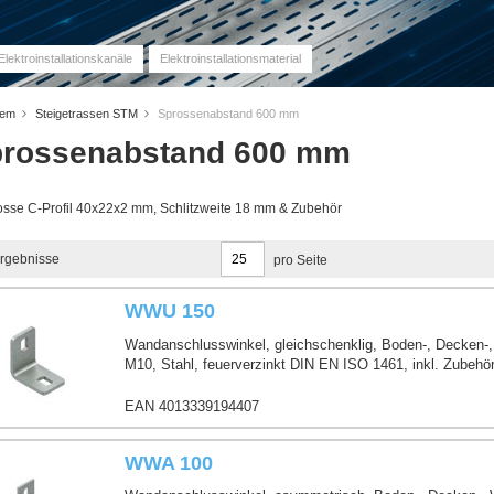
Elektroinstallationskanäle
Elektroinstallationsmaterial
stem
Steigetrassen STM
Sprossenabstand 600 mm
rossenabstand 600 mm
sse C-Profil 40x22x2 mm, Schlitzweite 18 mm & Zubehör
rgebnisse
pro Seite
WWU 150
Wandanschlusswinkel, gleichschenklig, Boden-, Decken
M10, Stahl, feuerverzinkt DIN EN ISO 1461, inkl. Zubehö
EAN 4013339194407
WWA 100